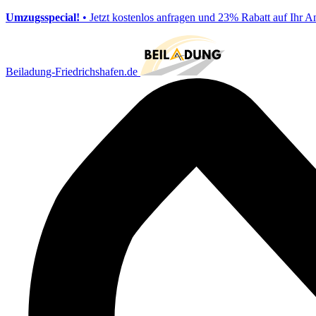
Umzugsspecial!
• Jetzt kostenlos anfragen und 23% Rabatt auf Ihr A
Beiladung-Friedrichshafen.de