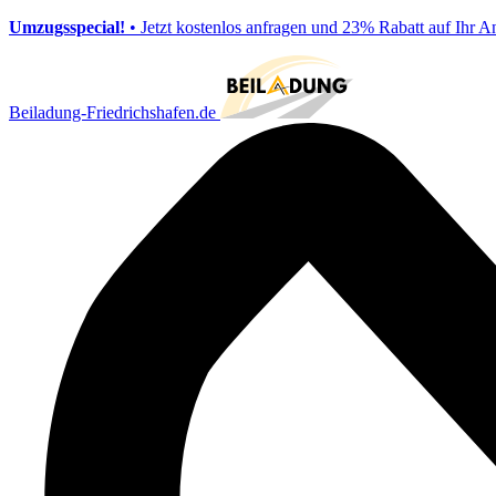
Umzugsspecial!
• Jetzt kostenlos anfragen und 23% Rabatt auf Ihr A
Beiladung-Friedrichshafen.de