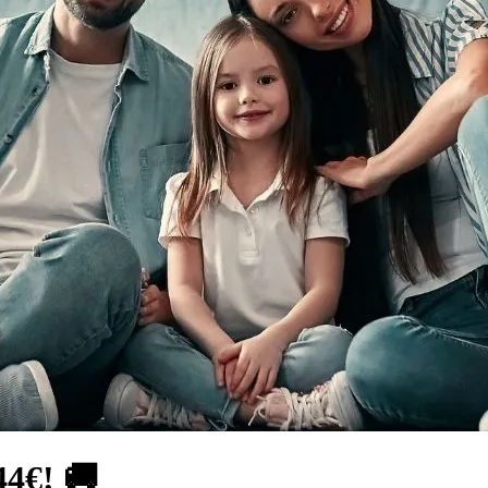
44€! 🚚